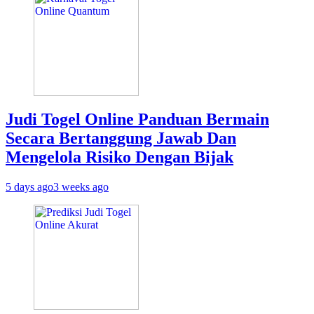
Judi Togel Online Panduan Bermain
Secara Bertanggung Jawab Dan
Mengelola Risiko Dengan Bijak
5 days ago
3 weeks ago