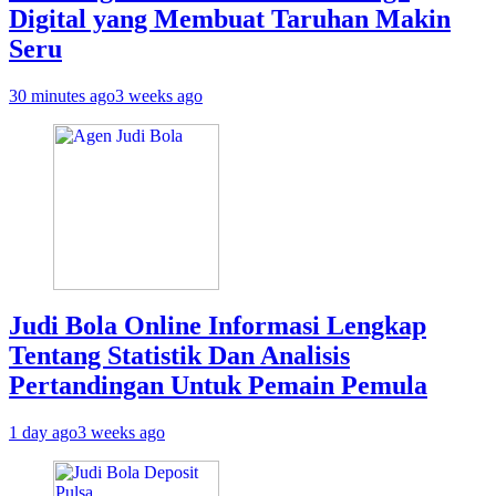
Digital yang Membuat Taruhan Makin
Seru
30 minutes ago
3 weeks ago
Judi Bola Online Informasi Lengkap
Tentang Statistik Dan Analisis
Pertandingan Untuk Pemain Pemula
1 day ago
3 weeks ago