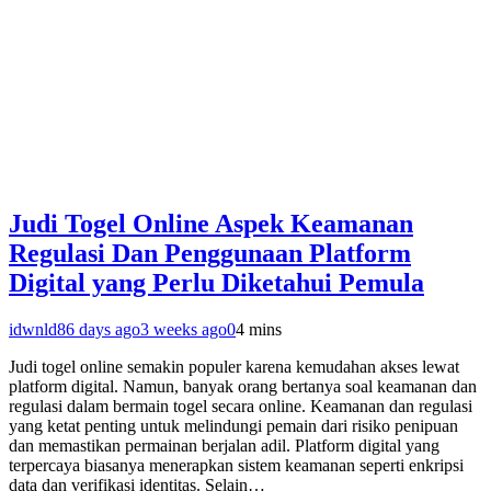
Judi Togel Online Aspek Keamanan
Regulasi Dan Penggunaan Platform
Digital yang Perlu Diketahui Pemula
idwnld8
6 days ago
3 weeks ago
0
4 mins
Judi togel online semakin populer karena kemudahan akses lewat
platform digital. Namun, banyak orang bertanya soal keamanan dan
regulasi dalam bermain togel secara online. Keamanan dan regulasi
yang ketat penting untuk melindungi pemain dari risiko penipuan
dan memastikan permainan berjalan adil. Platform digital yang
terpercaya biasanya menerapkan sistem keamanan seperti enkripsi
data dan verifikasi identitas. Selain…