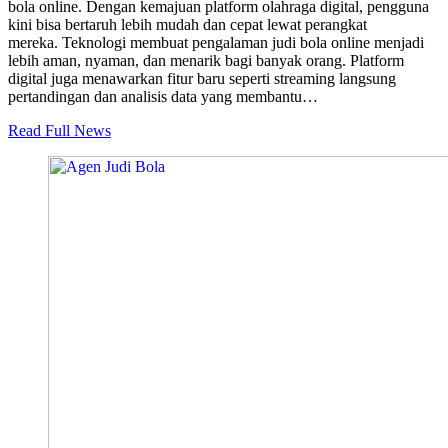
bola online. Dengan kemajuan platform olahraga digital, pengguna
kini bisa bertaruh lebih mudah dan cepat lewat perangkat
mereka. Teknologi membuat pengalaman judi bola online menjadi
lebih aman, nyaman, dan menarik bagi banyak orang. Platform
digital juga menawarkan fitur baru seperti streaming langsung
pertandingan dan analisis data yang membantu…
Read Full News