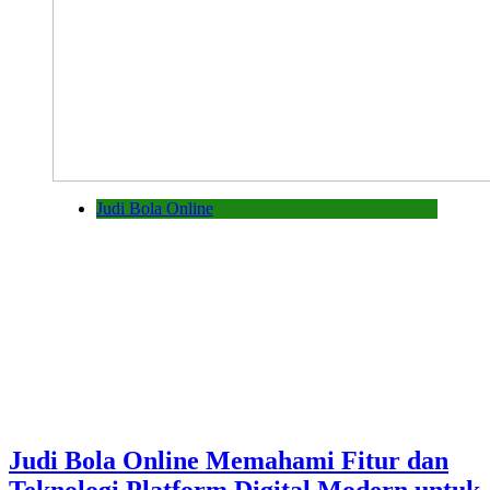
Judi Bola Online
Judi Bola Online Memahami Fitur dan