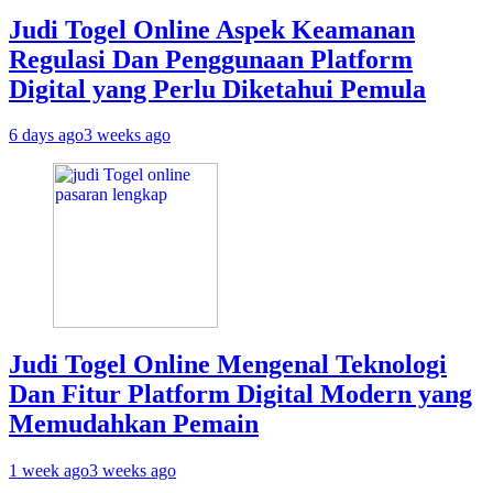
Judi Togel Online Aspek Keamanan
Regulasi Dan Penggunaan Platform
Digital yang Perlu Diketahui Pemula
6 days ago
3 weeks ago
Judi Togel Online Mengenal Teknologi
Dan Fitur Platform Digital Modern yang
Memudahkan Pemain
1 week ago
3 weeks ago