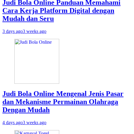
Judi Bola Online Panduan Memahami
Cara Kerja Platform Digital dengan
Mudah dan Seru
3 days ago
3 weeks ago
Judi Bola Online Mengenal Jenis Pasar
dan Mekanisme Permainan Olahraga
Dengan Mudah
4 days ago
3 weeks ago