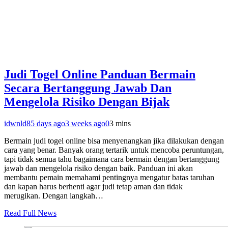
Judi Togel Online Panduan Bermain
Secara Bertanggung Jawab Dan
Mengelola Risiko Dengan Bijak
idwnld8
5 days ago
3 weeks ago
0
3 mins
Bermain judi togel online bisa menyenangkan jika dilakukan dengan
cara yang benar. Banyak orang tertarik untuk mencoba peruntungan,
tapi tidak semua tahu bagaimana cara bermain dengan bertanggung
jawab dan mengelola risiko dengan baik. Panduan ini akan
membantu pemain memahami pentingnya mengatur batas taruhan
dan kapan harus berhenti agar judi tetap aman dan tidak
merugikan. Dengan langkah…
Read Full News