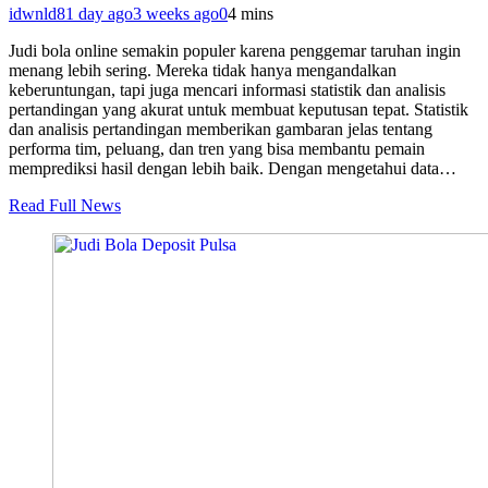
idwnld8
1 day ago
3 weeks ago
0
4 mins
Judi bola online semakin populer karena penggemar taruhan ingin
menang lebih sering. Mereka tidak hanya mengandalkan
keberuntungan, tapi juga mencari informasi statistik dan analisis
pertandingan yang akurat untuk membuat keputusan tepat. Statistik
dan analisis pertandingan memberikan gambaran jelas tentang
performa tim, peluang, dan tren yang bisa membantu pemain
memprediksi hasil dengan lebih baik. Dengan mengetahui data…
Read Full News