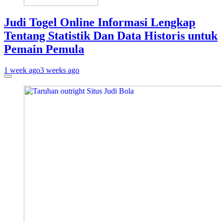
Judi Togel Online Informasi Lengkap
Tentang Statistik Dan Data Historis untuk
Pemain Pemula
1 week ago
3 weeks ago