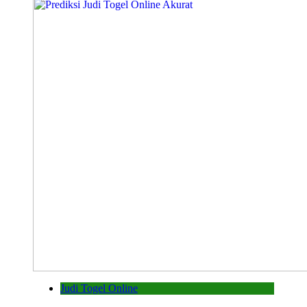
Judi Togel Online