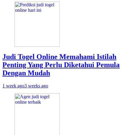
Judi Togel Online Memahami Istilah
Penting Yang Perlu Diketahui Pemula
Dengan Mudah
1 week ago
3 weeks ago