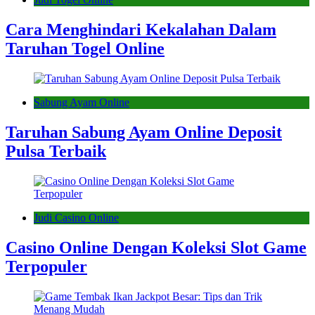
Cara Menghindari Kekalahan Dalam
Taruhan Togel Online
Sabung Ayam Online
Taruhan Sabung Ayam Online Deposit
Pulsa Terbaik
Judi Casino Online
Casino Online Dengan Koleksi Slot Game
Terpopuler