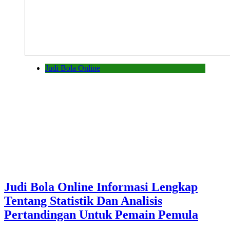
Judi Bola Online
Judi Bola Online Informasi Lengkap
Tentang Statistik Dan Analisis
Pertandingan Untuk Pemain Pemula